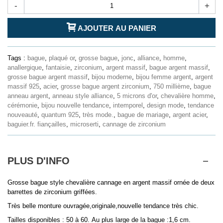
-
+
AJOUTER AU PANIER
Tags :
bague
,
plaqué or
,
grosse bague
,
jonc
,
alliance
,
homme
,
anallergique
,
fantaisie
,
zirconium
,
argent massif
,
bague argent massif
,
grosse bague argent massif
,
bijou moderne
,
bijou femme argent
,
argent
massif 925
,
acier
,
grosse bague argent zirconium
,
750 millième
,
bague
anneau argent
,
anneau style alliance
,
5 microns d'or
,
chevalière homme
,
cérémonie
,
bijou nouvelle tendance
,
intemporel
,
design mode
,
tendance
nouveauté
,
quantum 925
,
très mode.
,
bague de mariage
,
argent acier
,
baguier.fr. fiançailles
,
microserti
,
cannage de zirconium
PLUS D'INFO
Grosse bague style chevalière cannage en argent massif ornée de deux
barrettes de zirconium griffées.
Très belle monture ouvragée,originale,nouvelle tendance très chic.
Tailles disponibles : 50 à 60. Au plus large de la bague :1,6 cm.