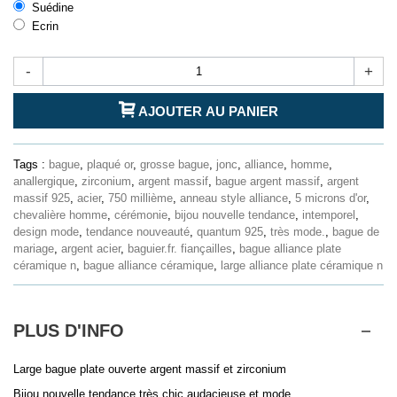
Suédine
Ecrin
-
+
AJOUTER AU PANIER
Tags :
bague
,
plaqué or
,
grosse bague
,
jonc
,
alliance
,
homme
,
anallergique
,
zirconium
,
argent massif
,
bague argent massif
,
argent
massif 925
,
acier
,
750 millième
,
anneau style alliance
,
5 microns d'or
,
chevalière homme
,
cérémonie
,
bijou nouvelle tendance
,
intemporel
,
design mode
,
tendance nouveauté
,
quantum 925
,
très mode.
,
bague de
mariage
,
argent acier
,
baguier.fr. fiançailles
,
bague alliance plate
céramique n
,
bague alliance céramique
,
large alliance plate céramique n
PLUS D'INFO
Large bague plate ouverte argent massif et zirconium
Bijou nouvelle tendance très chic audacieuse et mode.