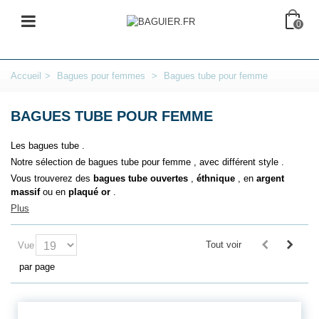
0
Accueil
>
Bagues pour femmes
>
Bagues tube pour femme
BAGUES TUBE POUR FEMME
Les bagues tube .
Notre sélection de bagues tube pour femme , avec différent style .
Vous trouverez des
bagues tube ouvertes
,
éthnique
, en
argent
massif
ou en
plaqué or
.
Plus
Tout voir
Vue
par page