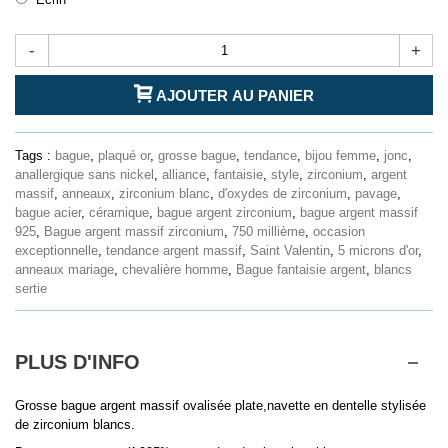
-
+
AJOUTER AU PANIER
Tags :
bague
,
plaqué or
,
grosse bague
,
tendance
,
bijou femme
,
jonc
,
anallergique sans nickel
,
alliance
,
fantaisie
,
style
,
zirconium
,
argent
massif
,
anneaux
,
zirconium blanc
,
d'oxydes de zirconium
,
pavage
,
bague acier
,
céramique
,
bague argent zirconium
,
bague argent massif
925
,
Bague argent massif zirconium
,
750 millième
,
occasion
exceptionnelle
,
tendance argent massif
,
Saint Valentin
,
5 microns d'or
,
anneaux mariage
,
chevalière homme
,
Bague fantaisie argent
,
blancs
sertie
PLUS D'INFO
Grosse bague argent massif ovalisée plate,navette en dentelle stylisée
de zirconium blancs.