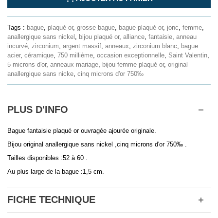
Tags :
bague
,
plaqué or
,
grosse bague
,
bague plaqué or
,
jonc
,
femme
,
anallergique sans nickel
,
bijou plaqué or
,
alliance
,
fantaisie
,
anneau
incurvé
,
zirconium
,
argent massif
,
anneaux
,
zirconium blanc
,
bague
acier
,
céramique
,
750 millième
,
occasion exceptionnelle
,
Saint Valentin
,
5 microns d'or
,
anneaux mariage
,
bijou femme plaqué or
,
original
anallergique sans nicke
,
cinq microns d'or 750‰
PLUS D'INFO
Bague fantaisie plaqué or ouvragée ajourée originale.
Bijou original anallergique sans nickel ,cinq microns d'or 750‰ .
Tailles disponibles :52 à 60 .
Au plus large de la bague :1,5 cm.
FICHE TECHNIQUE