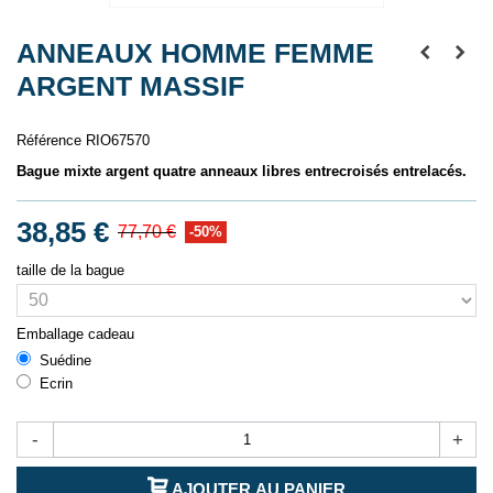
ANNEAUX HOMME FEMME
ARGENT MASSIF
Référence
RIO67570
Bague mixte argent quatre anneaux libres entrecroisés entrelacés.
38,85 €
77,70 €
-50%
taille de la bague
Emballage cadeau
Suédine
Ecrin
-
+
AJOUTER AU PANIER