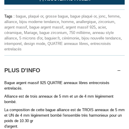
Tags :
bague
,
plaqué or
,
grosse bague
,
bague plaqué or
,
jonc
,
femme
,
alliance
,
bijou moderne tendance
,
homme
,
anallergique
,
zirconium
,
argent massif
,
bague argent massif
,
argent massif 925
,
acier
,
céramique
,
Mariage
,
bague zirconium
,
750 millième
,
anneau style
alliance
,
5 microns d'or
,
baguier.fr
,
cérémonie
,
bijou nouvelle tendance
,
intemporel
,
design mode
,
QUATRE anneaux libres
,
entrecroisés
entrelacés
PLUS D'INFO
Bague argent massif 925 QUATRE anneaux libres entrecroisés
entrelacés.
Alliance est de trois anneaux de 5 mm et un de 4 mm légèrement
bombé.
La composition de cette bague alliance est de TROIS anneaux de 5 mm
et UN de 4 mm légèrement bombé l'ensemble très harmonieux pour un
poids de 10.30 gr
d'argent.