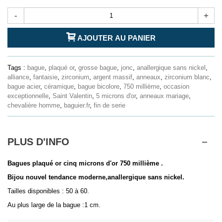
-
+
AJOUTER AU PANIER
Tags :
bague
,
plaqué or
,
grosse bague
,
jonc
,
anallergique sans nickel
,
alliance
,
fantaisie
,
zirconium
,
argent massif
,
anneaux
,
zirconium blanc
,
bague acier
,
céramique
,
bague bicolore
,
750 millième
,
occasion
exceptionnelle
,
Saint Valentin
,
5 microns d'or
,
anneaux mariage
,
chevalière homme
,
baguier.fr
,
fin de serie
PLUS D'INFO
Bagues plaqué or cinq microns d'or 750 millième .
Bijou nouvel tendance moderne,anallergique sans nickel.
Tailles disponibles : 50 à 60.
Au plus large de la bague :1 cm.