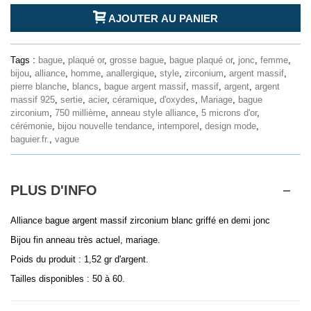
AJOUTER AU PANIER
Tags :
bague
,
plaqué or
,
grosse bague
,
bague plaqué or
,
jonc
,
femme
,
bijou
,
alliance
,
homme
,
anallergique
,
style
,
zirconium
,
argent massif
,
pierre blanche
,
blancs
,
bague argent massif
,
massif
,
argent
,
argent
massif 925
,
sertie
,
acier
,
céramique
,
d'oxydes
,
Mariage
,
bague
zirconium
,
750 millième
,
anneau style alliance
,
5 microns d'or
,
cérémonie
,
bijou nouvelle tendance
,
intemporel
,
design mode
,
baguier.fr.
,
vague
PLUS D'INFO
Alliance bague argent massif zirconium blanc griffé en demi jonc
Bijou fin anneau très actuel, mariage.
Poids du produit : 1,52 gr d'argent.
Tailles disponibles : 50 à 60.