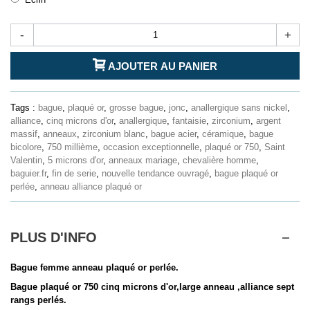
-
+
AJOUTER AU PANIER
Tags :
bague
,
plaqué or
,
grosse bague
,
jonc
,
anallergique sans nickel
,
alliance
,
cinq microns d'or
,
anallergique
,
fantaisie
,
zirconium
,
argent
massif
,
anneaux
,
zirconium blanc
,
bague acier
,
céramique
,
bague
bicolore
,
750 millième
,
occasion exceptionnelle
,
plaqué or 750
,
Saint
Valentin
,
5 microns d'or
,
anneaux mariage
,
chevalière homme
,
baguier.fr
,
fin de serie
,
nouvelle tendance ouvragé
,
bague plaqué or
perlée
,
anneau alliance plaqué or
PLUS D'INFO
Bague femme anneau plaqué or perlée.
Bague plaqué or 750 cinq microns d'or,large anneau ,alliance sept
rangs perlés.