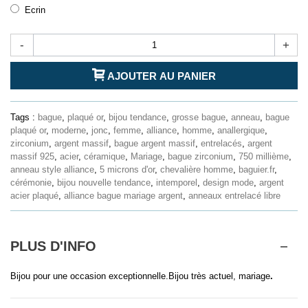
Ecrin
-
+
AJOUTER AU PANIER
Tags :
bague
,
plaqué or
,
bijou tendance
,
grosse bague
,
anneau
,
bague
plaqué or
,
moderne
,
jonc
,
femme
,
alliance
,
homme
,
anallergique
,
zirconium
,
argent massif
,
bague argent massif
,
entrelacés
,
argent
massif 925
,
acier
,
céramique
,
Mariage
,
bague zirconium
,
750 millième
,
anneau style alliance
,
5 microns d'or
,
chevalière homme
,
baguier.fr
,
cérémonie
,
bijou nouvelle tendance
,
intemporel
,
design mode
,
argent
acier plaqué
,
alliance bague mariage argent
,
anneaux entrelacé libre
PLUS D'INFO
Bijou pour une occasion exceptionnelle.Bijou très actuel, mariage
.