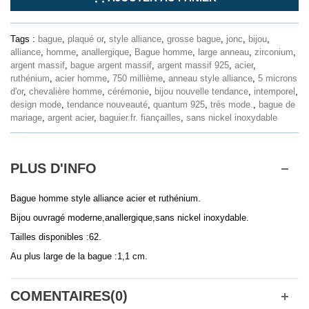
Tags :
bague
,
plaqué or
,
style alliance
,
grosse bague
,
jonc
,
bijou
,
alliance
,
homme
,
anallergique
,
Bague homme
,
large anneau
,
zirconium
,
argent massif
,
bague argent massif
,
argent massif 925
,
acier
,
ruthénium
,
acier homme
,
750 millième
,
anneau style alliance
,
5 microns
d'or
,
chevalière homme
,
cérémonie
,
bijou nouvelle tendance
,
intemporel
,
design mode
,
tendance nouveauté
,
quantum 925
,
très mode.
,
bague de
mariage
,
argent acier
,
baguier.fr. fiançailles
,
sans nickel inoxydable
PLUS D'INFO
Bague homme style alliance acier et ruthénium.
Bijou ouvragé moderne,anallergique,sans nickel inoxydable.
Tailles disponibles :62.
Au plus large de la bague :1,1 cm.
COMENTAIRES(0)