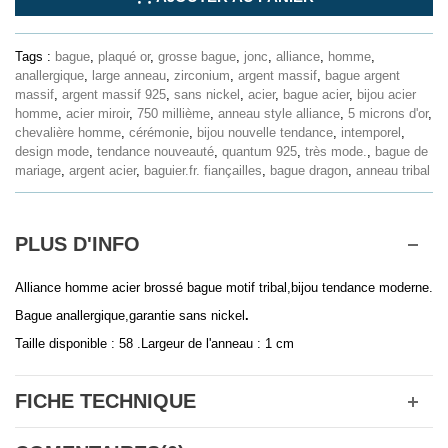
Tags :
bague
,
plaqué or
,
grosse bague
,
jonc
,
alliance
,
homme
,
anallergique
,
large anneau
,
zirconium
,
argent massif
,
bague argent
massif
,
argent massif 925
,
sans nickel
,
acier
,
bague acier
,
bijou acier
homme
,
acier miroir
,
750 millième
,
anneau style alliance
,
5 microns d'or
,
chevalière homme
,
cérémonie
,
bijou nouvelle tendance
,
intemporel
,
design mode
,
tendance nouveauté
,
quantum 925
,
très mode.
,
bague de
mariage
,
argent acier
,
baguier.fr. fiançailles
,
bague dragon
,
anneau tribal
PLUS D'INFO
Alliance homme acier brossé bague motif tribal,bijou tendance moderne.
Bague anallergique,garantie sans nickel
.
Taille disponible : 58 .Largeur de l'anneau : 1 cm
FICHE TECHNIQUE