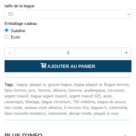
taille de la bague
Emballage cadeau
Suédine
Ecrin
-
+
AJOUTER AU PANIER
Tags :
bague
,
plaqué or
,
grosse bague
,
bague plaqué or
,
Bague femme
,
bijou femme
,
jonc
,
femme
,
alliance
,
homme
,
anallergique
,
zirconium
,
argent massif
,
bague argent massif
,
argent massif 925
,
acier
,
céramique
,
Mariage
,
bague zirconium
,
750 millième
,
bague de pouce
,
très mode
,
anneau style alliance
,
5 microns d'or
,
baguier.fr
,
cérémonie
,
bijou nouvelle tendance
,
intemporel
,
design mode
,
plaqué or rose
PLUS D'INFO