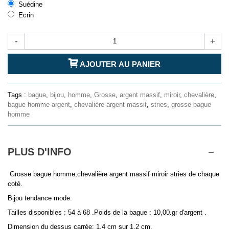
Suédine
Ecrin
-
+
AJOUTER AU PANIER
Tags :
bague
,
bijou
,
homme
,
Grosse
,
argent massif
,
miroir
,
chevalière
,
bague homme argent
,
chevalière argent massif
,
stries
,
grosse bague
homme
PLUS D'INFO
Grosse bague homme,chevalière argent massif miroir stries de chaque
coté.
Bijou tendance mode.
Tailles disponibles : 54 à 68 .Poids de la bague : 10,00.gr d'argent .
Dimension du dessus carrée: 1,4 cm sur 1,2 cm.