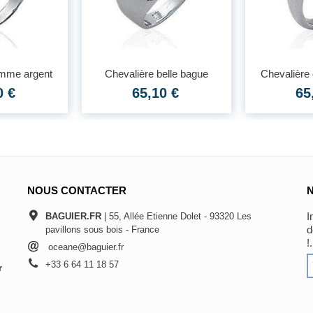
omme argent
Chevalière belle bague
Chevalière
if
argent...
arge
0 €
65,10 €
65
NOUS CONTACTER
I
BAGUIER.FR
| 55, Allée Etienne Dolet - 93320 Les
d
pavillons sous bois - France
!.
oceane@baguier.fr
+33 6 64 11 18 57
r