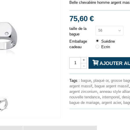
Belle chevalière homme argent mass
75,60 €
taille de la
56
bague
Emballage
Suédine
cadeau
Ecrin
+
AJOUTER AU
-
Tags :
bague
,
plaqué or
,
grosse bag
argent massif
,
bague argent massif
argent zirconium
,
anneau style allia
nouvelle tendance
,
intemporel
,
desi
bague de mariage
,
argent acier
,
bagu