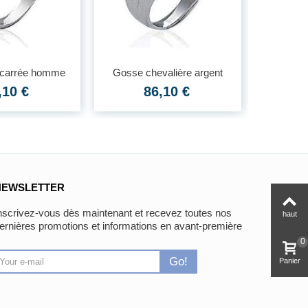
 carrée homme
Gosse chevalière argent
Gros
nt onyx
massif...
c
,10 €
86,10 €
NEWSLETTER
nscrivez-vous dès maintenant et recevez toutes nos
haut
ernières promotions et informations en avant-première
0
Go!
Panier