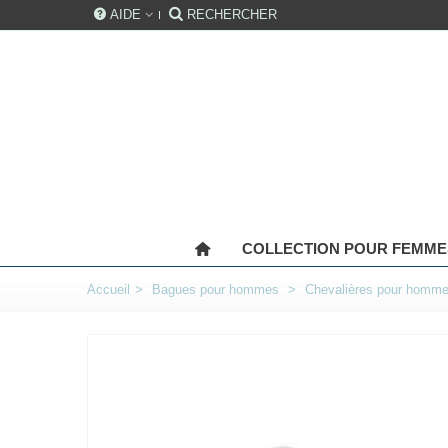
AIDE
RECHERCHER
COLLECTION POUR FEMME
Accueil
>
Bagues pour hommes
>
Chevalières pour homm