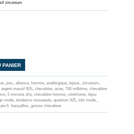
if zirconium.
 PANIER
ue
,
jonc
,
alliance
,
homme
,
anallergique
,
bijoux
,
zirconium
,
,
argent massif 925
,
chevalière
,
acier
,
750 millième
,
chevalière
nce
,
5 microns d'or
,
chevalière homme
,
cérémonie
,
bijou
gn mode
,
tendance nouveauté
,
quantum 925
,
très mode.
,
ier.fr. fiançailles
,
grosse chevaliere