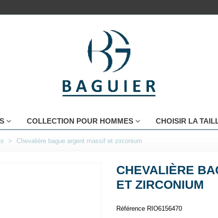
S
COLLECTION POUR HOMMES
CHOISIR LA TAI
es
>
Chevalière bague argent massif et zirconium
CHEVALIÈRE BA
ET ZIRCONIUM
Référence
RIO6156470