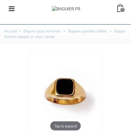
0
Accueil
>
Bagues pour hommes
>
Bagues grandes tailles
>
Bague
homme plaqué or onyx carrée
Tap to expand