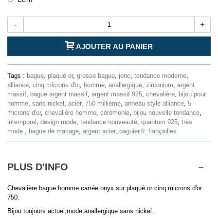
-
+
AJOUTER AU PANIER
Tags :
bague
,
plaqué or
,
grosse bague
,
jonc
,
tendance moderne
,
alliance
,
cinq microns d'or
,
homme
,
anallergique
,
zirconium
,
argent
massif
,
bague argent massif
,
argent massif 925
,
chevalière
,
bijou pour
homme
,
sans nickel
,
acier
,
750 millième
,
anneau style alliance
,
5
microns d'or
,
chevalière homme
,
cérémonie
,
bijou nouvelle tendance
,
intemporel
,
design mode
,
tendance nouveauté
,
quantum 925
,
très
mode.
,
bague de mariage
,
argent acier
,
baguier.fr. fiançailles
PLUS D'INFO
Chevalière bague homme carrée onyx sur plaqué or cinq microns d'or
750.
Bijou toujours actuel,mode,anallergique sans nickel.