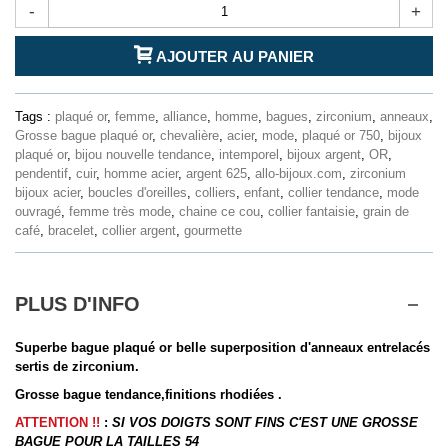
-
+
AJOUTER AU PANIER
Tags :
plaqué or
,
femme
,
alliance
,
homme
,
bagues
,
zirconium
,
anneaux
,
Grosse bague plaqué or
,
chevalière
,
acier
,
mode
,
plaqué or 750
,
bijoux
plaqué or
,
bijou nouvelle tendance
,
intemporel
,
bijoux argent
,
OR
,
pendentif
,
cuir
,
homme acier
,
argent 625
,
allo-bijoux.com
,
zirconium
bijoux acier
,
boucles d'oreilles
,
colliers
,
enfant
,
collier tendance
,
mode
ouvragé
,
femme très mode
,
chaine ce cou
,
collier fantaisie
,
grain de
café
,
bracelet
,
collier argent
,
gourmette
PLUS D'INFO
Superbe bague plaqué or belle superposition d'anneaux entrelacés
sertis de zirconium.
Grosse bague tendance,finitions rhodiées .
ATTENTION !!
:
SI VOS DOIGTS SONT FINS C'EST UNE GROSSE
BAGUE POUR LA TAILLES 54