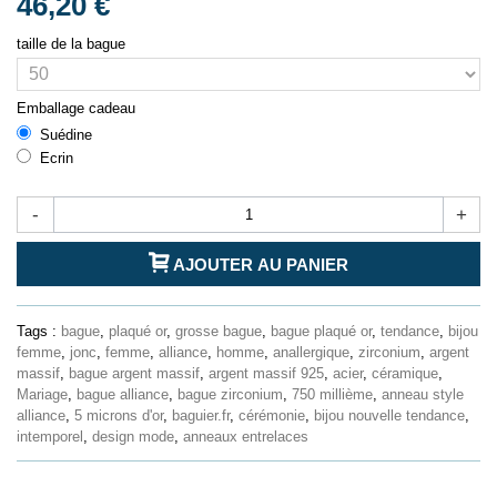
46,20 €
taille de la bague
Emballage cadeau
Suédine
Ecrin
-
+
AJOUTER AU PANIER
Tags :
bague
,
plaqué or
,
grosse bague
,
bague plaqué or
,
tendance
,
bijou
femme
,
jonc
,
femme
,
alliance
,
homme
,
anallergique
,
zirconium
,
argent
massif
,
bague argent massif
,
argent massif 925
,
acier
,
céramique
,
Mariage
,
bague alliance
,
bague zirconium
,
750 millième
,
anneau style
alliance
,
5 microns d'or
,
baguier.fr
,
cérémonie
,
bijou nouvelle tendance
,
intemporel
,
design mode
,
anneaux entrelaces