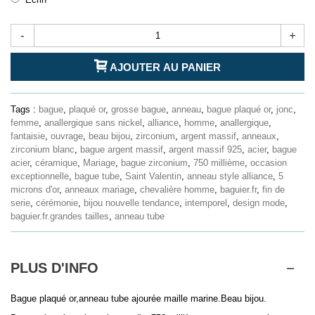
-
+
AJOUTER AU PANIER
Tags :
bague
,
plaqué or
,
grosse bague
,
anneau
,
bague plaqué or
,
jonc
,
femme
,
anallergique sans nickel
,
alliance
,
homme
,
anallergique
,
fantaisie
,
ouvrage
,
beau bijou
,
zirconium
,
argent massif
,
anneaux
,
zirconium blanc
,
bague argent massif
,
argent massif 925
,
acier
,
bague
acier
,
céramique
,
Mariage
,
bague zirconium
,
750 millième
,
occasion
exceptionnelle
,
bague tube
,
Saint Valentin
,
anneau style alliance
,
5
microns d'or
,
anneaux mariage
,
chevalière homme
,
baguier.fr
,
fin de
serie
,
cérémonie
,
bijou nouvelle tendance
,
intemporel
,
design mode
,
baguier.fr.grandes tailles
,
anneau tube
PLUS D'INFO
Bague plaqué or,anneau tube ajourée maille marine.Beau bijou.