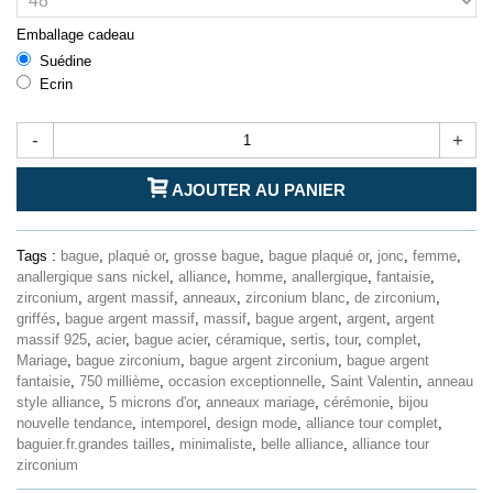
Emballage cadeau
Suédine
Ecrin
-
+
AJOUTER AU PANIER
Tags :
bague
,
plaqué or
,
grosse bague
,
bague plaqué or
,
jonc
,
femme
,
anallergique sans nickel
,
alliance
,
homme
,
anallergique
,
fantaisie
,
zirconium
,
argent massif
,
anneaux
,
zirconium blanc
,
de zirconium
,
griffés
,
bague argent massif
,
massif
,
bague argent
,
argent
,
argent
massif 925
,
acier
,
bague acier
,
céramique
,
sertis
,
tour
,
complet
,
Mariage
,
bague zirconium
,
bague argent zirconium
,
bague argent
fantaisie
,
750 millième
,
occasion exceptionnelle
,
Saint Valentin
,
anneau
style alliance
,
5 microns d'or
,
anneaux mariage
,
cérémonie
,
bijou
nouvelle tendance
,
intemporel
,
design mode
,
alliance tour complet
,
baguier.fr.grandes tailles
,
minimaliste
,
belle alliance
,
alliance tour
zirconium