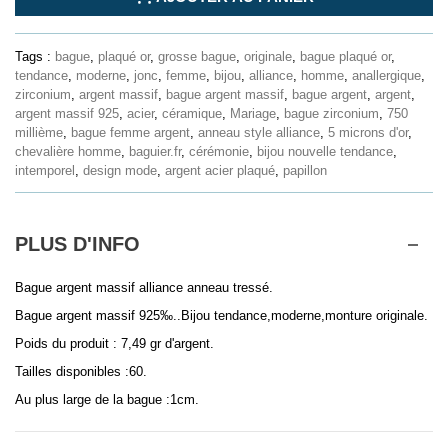
Tags :
bague
,
plaqué or
,
grosse bague
,
originale
,
bague plaqué or
,
tendance
,
moderne
,
jonc
,
femme
,
bijou
,
alliance
,
homme
,
anallergique
,
zirconium
,
argent massif
,
bague argent massif
,
bague argent
,
argent
,
argent massif 925
,
acier
,
céramique
,
Mariage
,
bague zirconium
,
750
millième
,
bague femme argent
,
anneau style alliance
,
5 microns d'or
,
chevalière homme
,
baguier.fr
,
cérémonie
,
bijou nouvelle tendance
,
intemporel
,
design mode
,
argent acier plaqué
,
papillon
PLUS D'INFO
Bague argent massif alliance anneau tressé.
Bague argent massif 925‰..Bijou tendance,moderne,monture originale.
Poids du produit : 7,49 gr d'argent.
Tailles disponibles :60.
Au plus large de la bague :1cm.