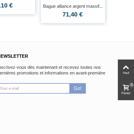
en...
,10 €
Bague alliance argent massif...
71,40 €
NEWSLETTER
nscrivez-vous dès maintenant et recevez toutes nos
ernières promotions et informations en avant-première
haut
0
Go!
Panier