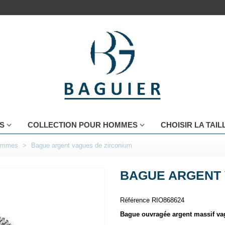
S
COLLECTION POUR HOMMES
CHOISIR LA TAI
femmes
>
Bague argent vagues de zirconium
BAGUE ARGENT 
Référence
RIO868624
Bague ouvragée argent massif va