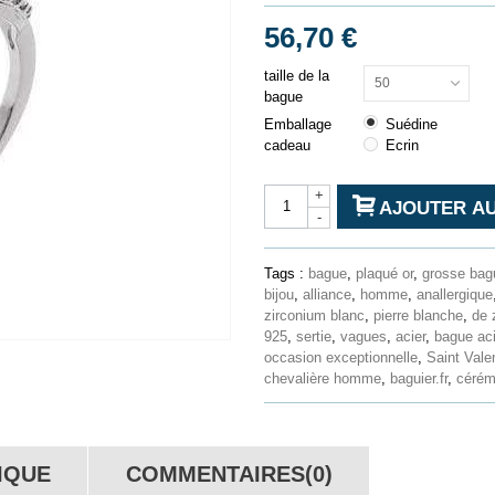
56,70 €
taille de la
50
bague
Emballage
Suédine
cadeau
Ecrin
+
AJOUTER AU
-
Tags :
bague
,
plaqué or
,
grosse bag
bijou
,
alliance
,
homme
,
anallergique
zirconium blanc
,
pierre blanche
,
de 
925
,
sertie
,
vagues
,
acier
,
bague aci
occasion exceptionnelle
,
Saint Vale
chevalière homme
,
baguier.fr
,
cérém
IQUE
COMMENTAIRES(0)