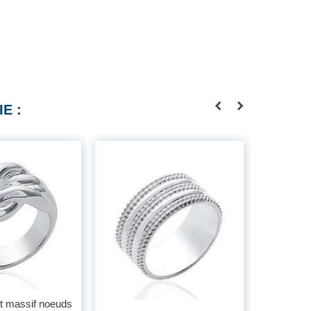
E :
t massif noeuds
Bague arge