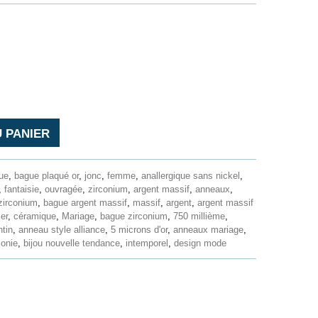
 PANIER
ue
,
bague plaqué or
,
jonc
,
femme
,
anallergique sans nickel
,
,
fantaisie
,
ouvragée
,
zirconium
,
argent massif
,
anneaux
,
zirconium
,
bague argent massif
,
massif
,
argent
,
argent massif
er
,
céramique
,
Mariage
,
bague zirconium
,
750 millième
,
ntin
,
anneau style alliance
,
5 microns d'or
,
anneaux mariage
,
onie
,
bijou nouvelle tendance
,
intemporel
,
design mode