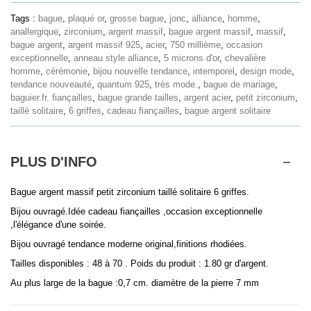
Tags :
bague
,
plaqué or
,
grosse bague
,
jonc
,
alliance
,
homme
,
anallergique
,
zirconium
,
argent massif
,
bague argent massif
,
massif
,
bague argent
,
argent massif 925
,
acier
,
750 millième
,
occasion
exceptionnelle
,
anneau style alliance
,
5 microns d'or
,
chevalière
homme
,
cérémonie
,
bijou nouvelle tendance
,
intemporel
,
design mode
,
tendance nouveauté
,
quantum 925
,
très mode.
,
bague de mariage
,
baguier.fr. fiançailles
,
bague grande tailles
,
argent acier
,
petit zirconium
,
taillé solitaire
,
6 griffes
,
cadeau fiançailles
,
bague argent solitaire
PLUS D'INFO
Bague argent massif petit zirconium taillé solitaire 6 griffes.
Bijou ouvragé.Idée cadeau fiançailles ,occasion exceptionnelle
,l'élégance d'une soirée.
Bijou ouvragé tendance moderne original,finitions rhodiées.
Tailles disponibles : 48 à 70 . Poids du produit : 1.80 gr d'argent.
Au plus large de la bague :0,7 cm. diamètre de la pierre 7 mm