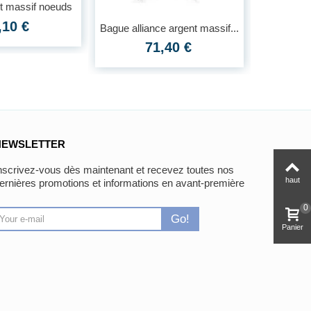
t massif noeuds
Bague arge
en...
,10 €
Bague alliance argent massif...
71,40 €
NEWSLETTER
nscrivez-vous dès maintenant et recevez toutes nos
haut
ernières promotions et informations en avant-première
0
Go!
Panier