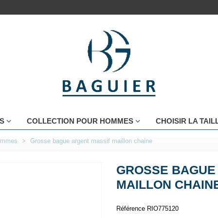
S
COLLECTION POUR HOMMES
CHOISIR LA TAI
femmes
>
Grosse bague argent massif maillon chaine
GROSSE BAGUE 
MAILLON CHAIN
Référence
RIO775120