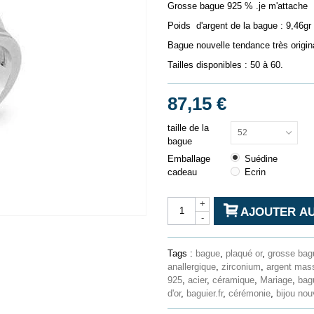
Grosse bague 925 % .je m'attache
Poids d'argent de la bague : 9,46gr
Bague nouvelle tendance très origin
Tailles disponibles : 50 à 60.
87,15 €
taille de la
52
bague
Emballage
Suédine
cadeau
Ecrin
+
AJOUTER AU
-
Tags :
bague
,
plaqué or
,
grosse bag
anallergique
,
zirconium
,
argent mass
925
,
acier
,
céramique
,
Mariage
,
bag
d'or
,
baguier.fr
,
cérémonie
,
bijou nou