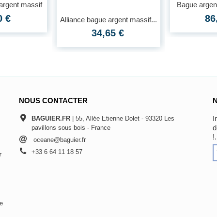
argent massif
Bague argen
0 €
86
Alliance bague argent massif...
34,65 €
NOUS CONTACTER
I
BAGUIER.FR
| 55, Allée Etienne Dolet - 93320 Les
d
pavillons sous bois - France
!.
oceane@baguier.fr
+33 6 64 11 18 57
r
De
s