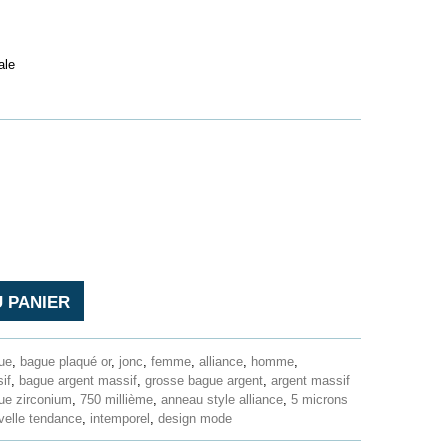
ale
 PANIER
ue
,
bague plaqué or
,
jonc
,
femme
,
alliance
,
homme
,
if
,
bague argent massif
,
grosse bague argent
,
argent massif
ue zirconium
,
750 millième
,
anneau style alliance
,
5 microns
velle tendance
,
intemporel
,
design mode